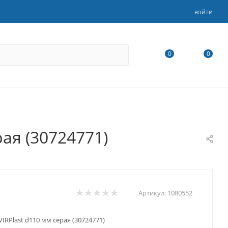
ВОЙТИ
0
0
ая (30724771)
Артикул:
1080552
IRPlast d110 мм серая (30724771)