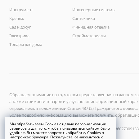
Инструмент
Инженерные системы
Крепеж
Сантехника
Сад и досуг
Финишная отделка
Электрика
Стройматериалы
Товары для дома
Обращаем внимание на то, что вся предоставленная на данном с
а также стоимости товаров и услуг, носит информационный характ
определяемой положениями Статьи 437 (2) Гражданского кодекса
Более подробную информацию вы можете получить, обратившис
Мы обрабатываем Cookies с целью персонализации
сервисов и для того, чтобы пользоваться сайтом было
ООО «Новый город» 2026 ©, ИНН 6027118272, ОГРН 1086027009133
удобнее. Вы можете запретить обработку Cookies в
настройках браузера. Пожалуйста, ознакомьтесь с