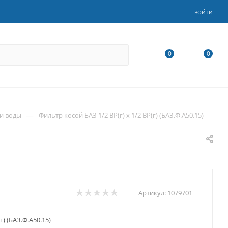
ВОЙТИ
0
0
—
и воды
Фильтр косой БАЗ 1/2 ВР(г) х 1/2 ВР(г) (БАЗ.Ф.А50.15)
Артикул:
1079701
г) (БАЗ.Ф.А50.15)