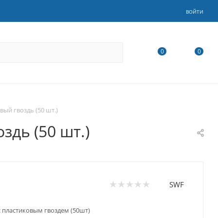
ВОЙТИ
0
0
ый гвоздь (50 шт.)
дь (50 шт.)
SWF
с пластиковым гвоздем (50шт)