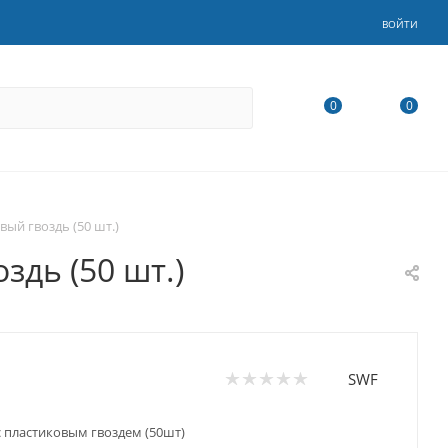
ВОЙТИ
0
0
ый гвоздь (50 шт.)
дь (50 шт.)
SWF
с пластиковым гвоздем (50шт)