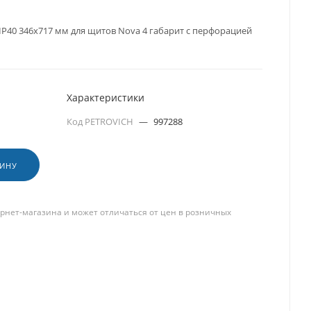
IP40 346х717 мм для щитов Nova 4 габарит с перфорацией
Характеристики
Код PETROVICH
—
997288
ЗИНУ
рнет-магазина и может отличаться от цен в розничных