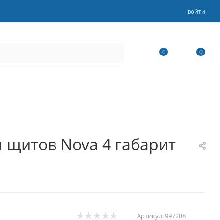
ВОЙТИ
0
0
я щитов Nova 4 габарит
Артикул:
997288