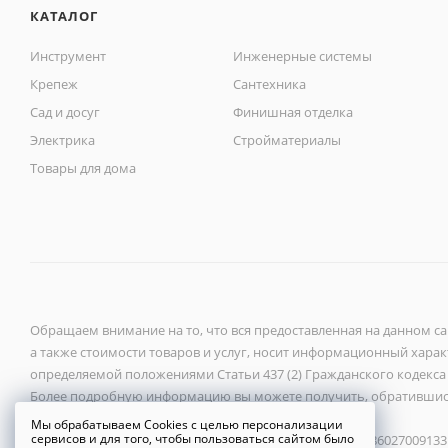
КАТАЛОГ
Инструмент
Инженерные системы
Крепеж
Сантехника
Сад и досуг
Финишная отделка
Электрика
Стройматериалы
Товары для дома
Обращаем внимание на то, что вся предоставленная на данном с
а также стоимости товаров и услуг, носит информационный характ
определяемой положениями Статьи 437 (2) Гражданского кодекса
Более подробную информацию вы можете получить, обратившис
Мы обрабатываем Cookies с целью персонализации
сервисов и для того, чтобы пользоваться сайтом было
ООО «Новый город» 2026 ©, ИНН 6027118272, ОГРН 1086027009133