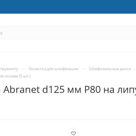
—
—
струменту
Оснастка для шлифмашин
Шлифовальные диски
я основа (5 шт.)
Abranet d125 мм P80 на липу