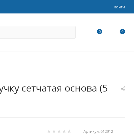
ВОЙТИ
0
0
—
чку сетчатая основа (5
Артикул:
612912