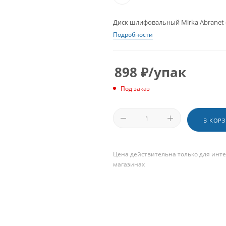
Диск шлифовальный Mirka Abranet d
Подробности
898
₽
/упак
Под заказ
В КОР
Цена действительна только для инте
магазинах