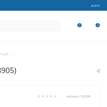
ВОЙТИ
0
0
—
П труб
8905)
Артикул:
132590