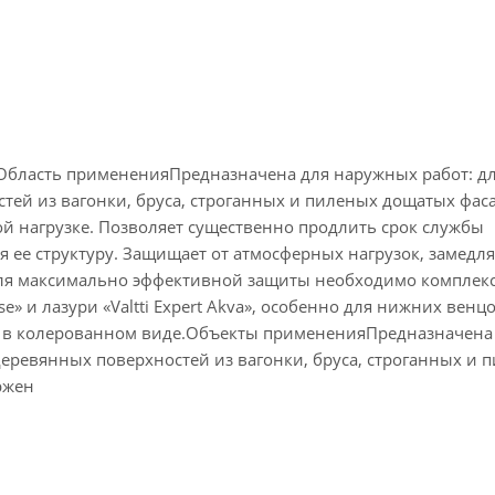
Область примененияПредназначена для наружных работ: д
ей из вагонки, бруса, строганных и пиленых дощатых фаса
ой нагрузке. Позволяет существенно продлить срок службы
 ее структуру. Защищает от атмосферных нагрузок, замедля
 Для максимально эффективной защиты необходимо комплек
e» и лазури «Valtti Expert Akva», особенно для нижних венц
о в колерованном виде.Объекты примененияПредназначена
еревянных поверхностей из вагонки, бруса, строганных и 
ржен