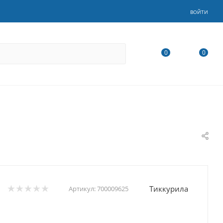
ВОЙТИ
0
0
Тиккурила
Артикул:
700009625