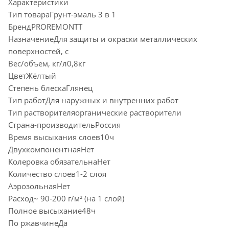
Характеристики
Тип товараГрунт-эмаль 3 в 1
БрендPROREMONTT
НазначениеДля защиты и окраски металлических
поверхностей, с
Вес/объем, кг/л0,8кг
ЦветЖёлтый
Степень блескаГлянец
Тип работДля наружных и внутренних работ
Тип растворителяорганические растворители
Страна-производительРоссия
Время высыхания слоев10ч
ДвухкомпонентнаяНет
Колеровка обязательнаНет
Количество слоев1-2 слоя
АэрозольнаяНет
Расход~ 90-200 г/м² (на 1 слой)
Полное высыхание48ч
По ржавчинеДа