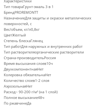
Характеристики
Тип товараГрунт-эмаль 3 в 1
БрендPROREMONTT
НазначениеДля защиты и окраски металлических
поверхностей, с
Вес/объем, кг/л0,8кг
ЦветЖёлтый
Степень блескаГлянец
Тип работДля наружных и внутренних работ
Тип растворителяорганические растворители
Страна-производительРоссия
Время высыхания слоев10ч
ДвухкомпонентнаяНет
Колеровка обязательнаНет
Количество слоев1-2 слоя
АэрозольнаяНет
Расход~ 90-200 г/м² (на 1 слой)
Полное высыхание48ч
По ржавчинеДа