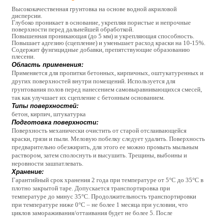
Высококачественная грунтовка на основе водной акриловой 
дисперсии.
Глубоко проникает в основание, укрепляя пористые и непрочные 
поверхности перед дальнейшей обработкой.
Повышенная проникающая (до 5 мм) и укрепляющая способность.
Повышает адгезию (сцепление) и уменьшает расход краски на 10-15%.
Содержит фунгицидные добавки, препятствующие образованию 
плесени.
Область применения:
Применяется для пропитки бетонных, кирпичных, оштукатуренных и 
других поверхностей внутри помещений. Используется для 
грунтования полов перед нанесением самовыравнивающихся смесей, 
так как улучшает их сцепление с бетонным основанием.
Типы поверхностей:
бетон, кирпич, штукатурка
Подготовка поверхности:
Поверхность механически очистить от старой отслаивающейся 
краски, грязи и пыли. Меловую побелку следует удалить. Поверхность 
предварительно обезжирить, для этого ее можно промыть мыльным 
раствором, затем сполоснуть и высушить. Трещины, выбоины и 
неровности зашпатлевать.
Хранение:
Гарантийный срок хранения 2 года при температуре от 5°С до 35°С в 
плотно закрытой таре. Допускается транспортировка при 
температуре до минус 35°С. Продолжительность транспортировки 
при температуре ниже 0°С – не более 1 месяца при условии, что 
циклов замораживания/оттаивания будет не более 5. После 