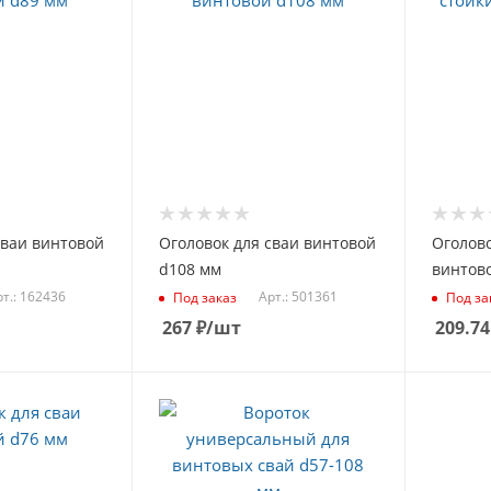
сваи винтовой
Оголовок для сваи винтовой
Оголово
d108 мм
винтово
т.: 162436
Арт.: 501361
Под заказ
Под за
267
₽
/шт
209.74