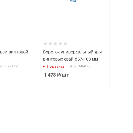
сваи винтовой
Вороток универсальный для
винтовых свай d57-108 мм
т.: 629112
Арт.: 684668
Под заказ
1 478
₽
/шт