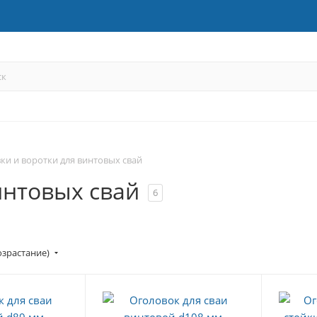
ки и воротки для винтовых свай
интовых свай
6
озрастание)