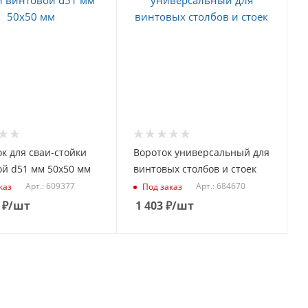
к для сваи-стойки
Вороток универсальный для
й d51 мм 50х50 мм
винтовых столбов и стоек
Арт.: 609377
Арт.: 684670
каз
Под заказ
₽
/шт
1 403
₽
/шт