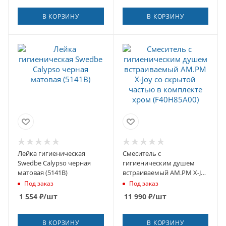
В КОРЗИНУ
В КОРЗИНУ
Лейка гигиеническая
Смеситель с
Swedbe Calypso черная
гигиеническим душем
матовая (5141B)
встраиваемый AM.PM X-Joy
со скрытой частью в
Под заказ
Под заказ
комплекте хром
1 554
₽
/шт
11 990
₽
/шт
(F40H85A00)
В КОРЗИНУ
В КОРЗИНУ