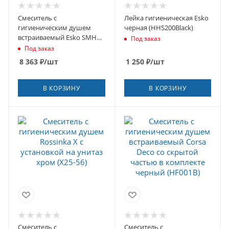
Смеситель с
Лейка гигиеническая Esko
гигиеническим душем
черная (HHS200Black)
встраиваемый Esko SMH
Под заказ
со скрытой частью в
Под заказ
комплекте хром (SMH03)
8 363
₽
/шт
1 250
₽
/шт
В КОРЗИНУ
В КОРЗИНУ
Смеситель с
Смеситель с