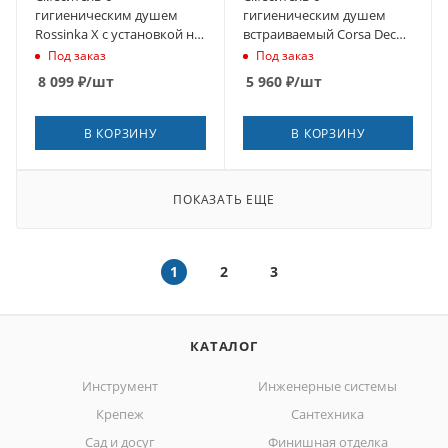
гигиеническим душем
гигиеническим душем
Rossinka X с установкой на
встраиваемый Corsa Deco
унитаз хром (X25-56)
со скрытой частью в
Под заказ
Под заказ
комплекте черный
8 099
₽
/шт
5 960
₽
/шт
(HF001B)
В КОРЗИНУ
В КОРЗИНУ
ПОКАЗАТЬ ЕЩЕ
1
2
3
КАТАЛОГ
Инструмент
Инженерные системы
Крепеж
Сантехника
Сад и досуг
Финишная отделка