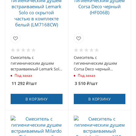
Смеситель с
Смеситель с
гигиеническим душем
гигиеническим душем
встраиваемый Lemark Solo
Corsa Deco черный
со скрытой частью в
(HF006B)
Под заказ
Под заказ
комплекте белый
11 292
₽
/шт
3 510
₽
/шт
(LM7168CW)
В КОРЗИНУ
В КОРЗИНУ