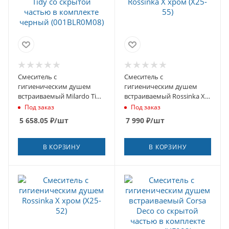
Смеситель с
Смеситель с
гигиеническим душем
гигиеническим душем
встраиваемый Milardo Tidy
встраиваемый Rossinka Х
со скрытой частью в
хром (X25-55)
Под заказ
Под заказ
комплекте черный
5 658.05
₽
/шт
7 990
₽
/шт
(001BLR0M08)
В КОРЗИНУ
В КОРЗИНУ