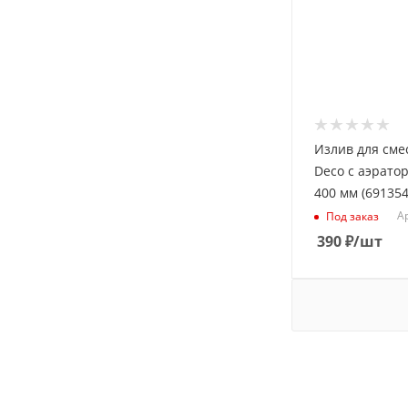
Излив для сме
Deco с аэрато
400 мм (691354
Ар
Под заказ
390
₽
/шт