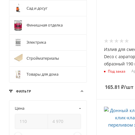
Сад и досуг
Финишная отделка
Электрика
Излив для сме
Deco с аэрато
Стройматериалы
образный 190 
Ар
Под заказ
Товары для дома
165.81
₽
/шт
ФИЛЬТР
Цена