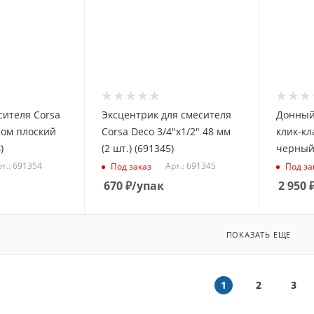
сителя Corsa
Эксцентрик для смесителя
Донный
ром плоский
Corsa Deco 3/4"х1/2" 48 мм
клик-кл
)
(2 шт.) (691345)
черный 
т.: 691354
Арт.: 691345
Под заказ
Под за
670
₽
/упак
2 950
ПОКАЗАТЬ ЕЩЕ
1
2
3