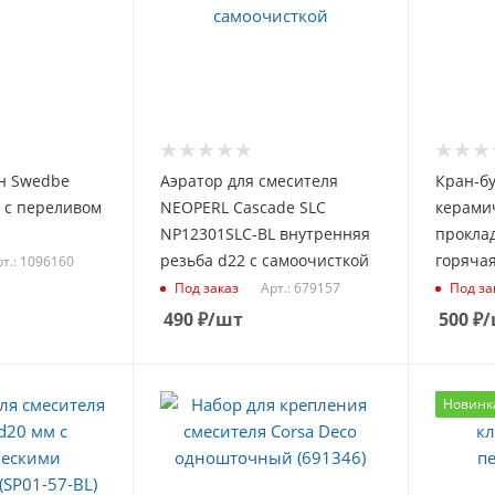
н Swedbe
Аэратор для смесителя
Кран-бу
4 с переливом
NEOPERL Cascade SLC
керами
NP12301SLC-BL внутренняя
проклад
резьба d22 с самоочисткой
горячая
рт.: 1096160
Арт.: 679157
Под заказ
Под за
490
₽
/шт
500
₽
/
Новинк