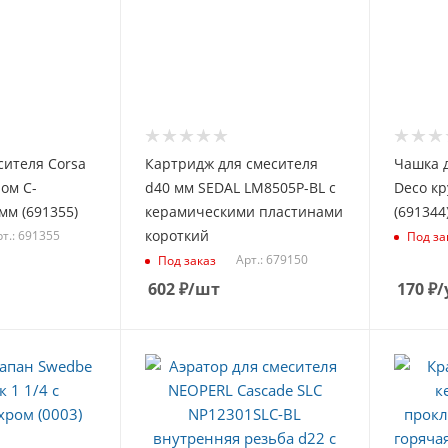
сителя Corsa
Картридж для смесителя
Чашка 
ром C-
d40 мм SEDAL LM8505P-BL с
Deco кр
мм (691355)
керамическими пластинами
(691344
короткий
т.: 691355
Под за
Арт.: 679150
Под заказ
602
₽
/шт
170
₽
/