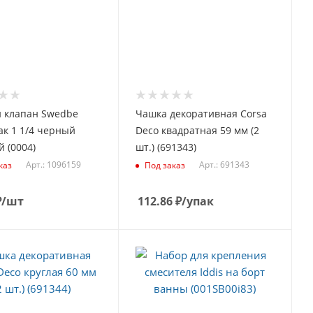
 клапан Swedbe
Чашка декоративная Corsa
ак 1 1/4 черный
Deco квадратная 59 мм (2
 (0004)
шт.) (691343)
Арт.: 1096159
Арт.: 691343
каз
Под заказ
₽
/шт
112.86
₽
/упак