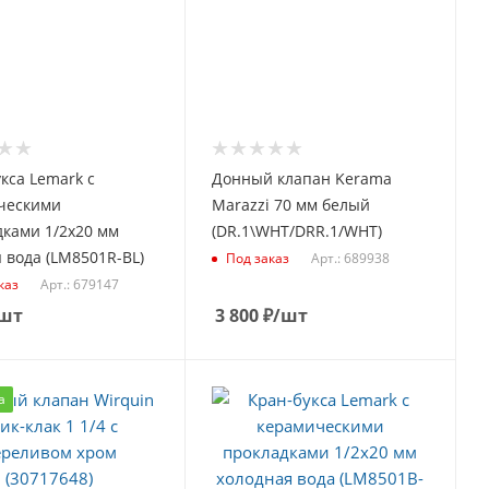
кса Lemark с
Донный клапан Kerama
ческими
Marazzi 70 мм белый
ками 1/2х20 мм
(DR.1\WHT/DRR.1/WHT)
 вода (LM8501R-BL)
Арт.: 689938
Под заказ
Арт.: 679147
каз
шт
3 800
₽
/шт
а