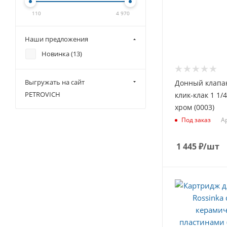
110
4 970
Наши предложения
Новинка (
13
)
Выгружать на сайт
Донный клапа
PETROVICH
клик-клак 1 1/
хром (0003)
А
Под заказ
1 445
₽
/шт