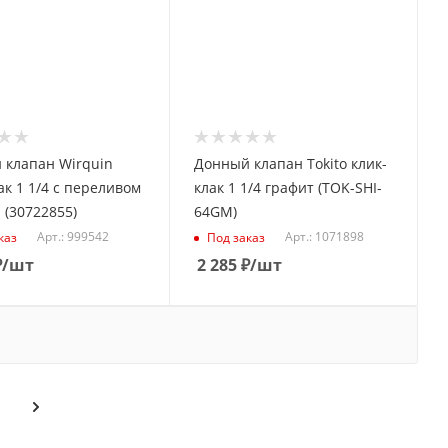
 клапан Wirquin
Донный клапан Tokito клик-
ак 1 1/4 с переливом
клак 1 1/4 графит (TOK-SHI-
(30722855)
64GM)
Арт.: 999542
Арт.: 1071898
каз
Под заказ
₽
/шт
2 285
₽
/шт