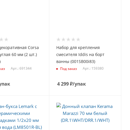
декоративная Corsa
Набор для крепления
углая 60 мм (2 шт.)
смесителя Iddis на борт
)
ванны (001SB00i83)
Арт.: 691344
Арт.: 159380
каз
Под заказ
упак
4 299
₽
/упак