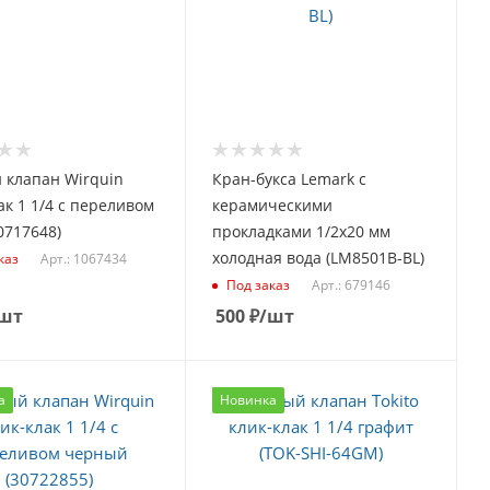
 клапан Wirquin
Кран-букса Lemark с
ак 1 1/4 с переливом
керамическими
0717648)
прокладками 1/2х20 мм
холодная вода (LM8501B-BL)
Арт.: 1067434
каз
Арт.: 679146
Под заказ
шт
500
₽
/шт
а
Новинка