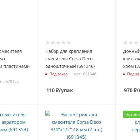
смесителя
Набор для крепления
Донный
м с
смесителя Corsa Deco
клик-кл
и пластинами
одношточный (691346)
хром (3
Арт.: 691346
Под заказ
Под за
т.: 679165
110
₽
/упак
970
₽
/
Новинк