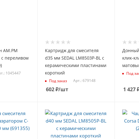
н AM.PM
Картридж для смесителя
Донный
4 с переливом
d35 мм SEDAL LM8503P-BL с
клик-кл
)
керамическими пластинами
матовый
короткий
рт.: 1045447
Под за
Арт.: 679148
Под заказ
602
₽
/шт
1 427