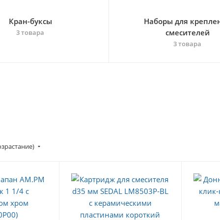
Кран-буксы
Наборы для крепле
смесителей
3 товара
3 товара
озрастание)