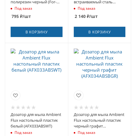
полирезин черный (For-
встраиваемый сталь
STN021BL)
(LM8201S)
Под заказ
Под заказ
795
₽
/шт
2 140
₽
/шт
В КОРЗИНУ
В КОРЗИНУ
Дозатор для мыла Ambient
Дозатор для мыла Ambient
Flux настольный пластик
Flux настольный пластик
белый (AFX033ABSWT)
черный графит
(AFX034ABSBGR)
Под заказ
Под заказ