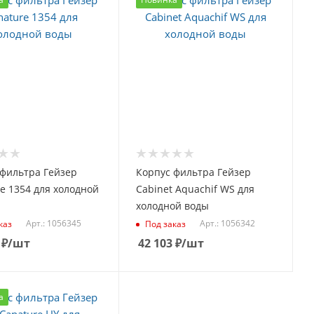
 фильтра Гейзер
Корпус фильтра Гейзер
e 1354 для холодной
Cabinet Aquachif WS для
холодной воды
Арт.: 1056345
Арт.: 1056342
каз
Под заказ
₽
/шт
42 103
₽
/шт
а