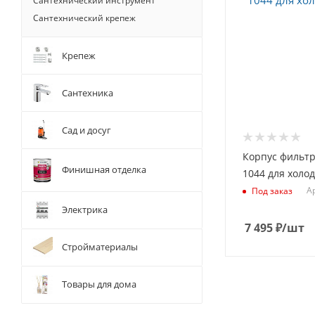
Сантехнический инструмент
Сантехнический крепеж
Крепеж
Сантехника
Сад и досуг
Корпус фильт
Финишная отделка
1044 для холо
А
Под заказ
Электрика
7 495
₽
/шт
Стройматериалы
Товары для дома