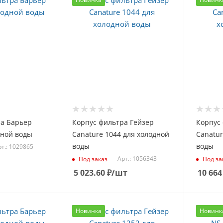
ра Барьер
Корпус фильтра Гейзер
Корпус
дной воды
Canature 1044 для холодной
Canatur
воды
воды
рт.: 1029865
Арт.: 1056343
Под заказ
Под за
5 023.60
₽
/шт
10 664
Новинка
Новинк