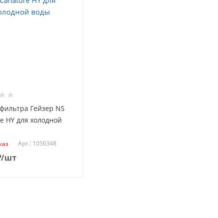
 фильтра Гейзер NS
e HY для холодной
Арт.: 1056348
каз
₽
/шт