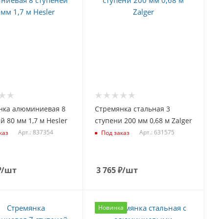
нка алюминиевая 8
Стремянка стальная 3
й 80 мм 1,7 м Hesler
ступени 200 мм 0,68 м Zalger
Арт.: 837354
Арт.: 631575
каз
Под заказ
₽
/шт
3 765
₽
/шт
Новинка