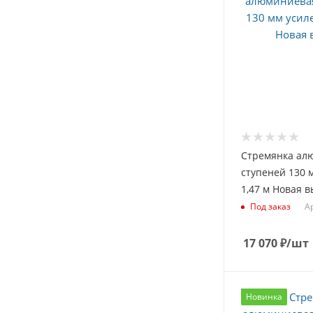
Стремянка ал
ступеней 130 
1,47 м Новая 
Ар
Под заказ
17 070
₽
/шт
Новинка