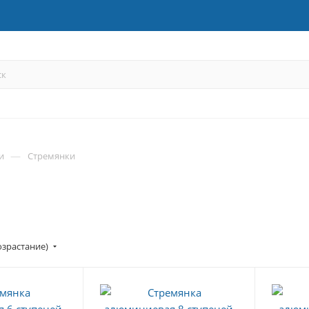
—
и
Стремянки
озрастание)