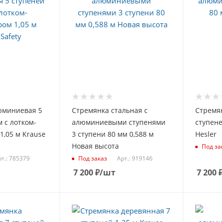
юминиевая 5
Стремянка стальная с
Стремя
 с лотком-
алюминиевыми ступенями
ступене
1,05 м Krause
3 ступени 80 мм 0,588 м
Hesler
Новая высота
Под за
т.: 785379
Арт.: 919146
Под заказ
7 200
₽
/шт
7 200