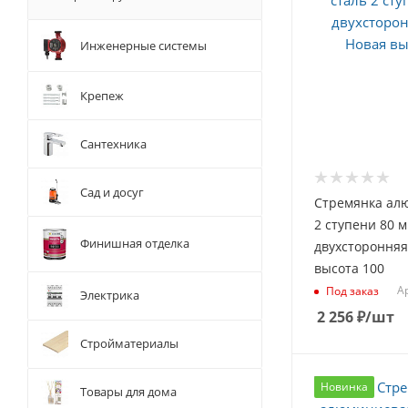
Инженерные системы
Крепеж
Сантехника
Сад и досуг
Стремянка ал
2 ступени 80 
Финишная отделка
двухсторонняя
высота 100
Ар
Под заказ
Электрика
2 256
₽
/шт
Стройматериалы
Новинка
Товары для дома