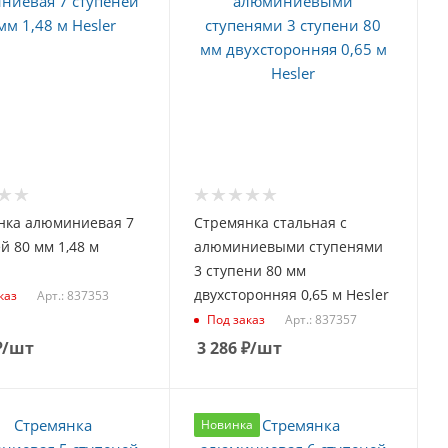
нка алюминиевая 7
Стремянка стальная с
й 80 мм 1,48 м
алюминиевыми ступенями
3 ступени 80 мм
двухсторонняя 0,65 м Hesler
Арт.: 837353
каз
Арт.: 837357
Под заказ
₽
/шт
3 286
₽
/шт
Новинка