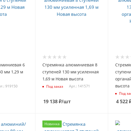
юминиевая 6
Стремянка алюминиевая 8
Стремя
0 мм 1,29 м
ступеней 130 мм усиленная
ступени
1,69 м Новая высота
органай
высота
т.: 919150
Арт.: 141571
Под заказ
Под за
19 138
₽
/шт
4 522
Новинка