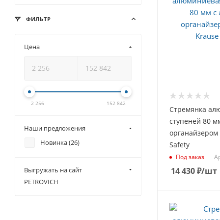
ФИЛЬТР
Цена
2 256
152 842
Стремянка ал
ступеней 80 мм
Наши предложения
органайзером 
Новинка (
26
)
Safety
Ар
Под заказ
Выгружать на сайт
14 430
₽
/шт
PETROVICH