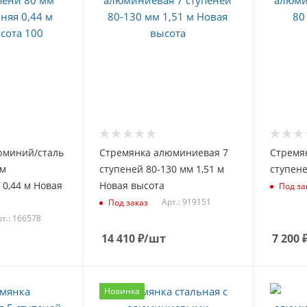
юминий/сталь
Стремянка алюминиевая 7
Стремя
мм
ступеней 80-130 мм 1,51 м
ступене
 0,44 м Новая
Новая высота
Под за
Арт.: 919151
Под заказ
т.: 166578
14 410
₽
/шт
7 200
Новинка