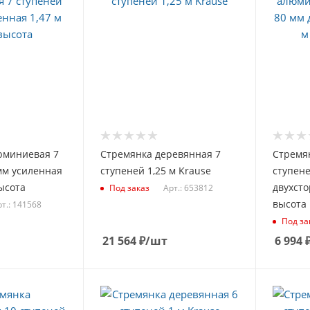
юминиевая 7
Стремянка деревянная 7
Стремя
мм усиленная
ступеней 1,25 м Krause
ступене
высота
двухсто
Арт.: 653812
Под заказ
высота
т.: 141568
Под за
21 564
₽
/шт
6 994