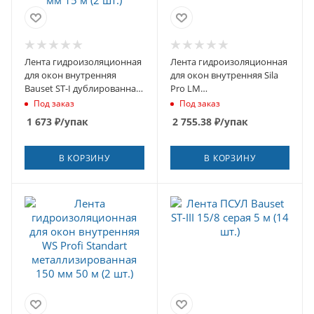
Лента гидроизоляционная
Лента гидроизоляционная
для окон внутренняя
для окон внутренняя Sila
Bauset ST-I дублированная
Pro LM
полнобутиловая 100 мм 15
металлизированная 100
Под заказ
Под заказ
м (2 шт.)
мм 80 м (4 шт.)
1 673
₽
/упак
2 755.38
₽
/упак
В КОРЗИНУ
В КОРЗИНУ