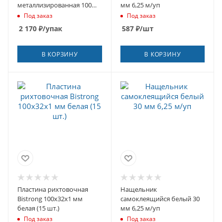
металлизированная 100
мм 6,25 м/уп
мм 75 м (3 шт.)
Под заказ
Под заказ
2 170
₽
/упак
587
₽
/шт
В КОРЗИНУ
В КОРЗИНУ
Пластина рихтовочная
Нащельник
Bistrong 100х32х1 мм
самоклеящийся белый 30
белая (15 шт.)
мм 6,25 м/уп
Под заказ
Под заказ