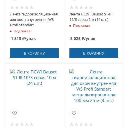
Лента гидроизоляционная
Лента ПСУЛ Bauset ST-III
для окон внутренняя WS
15/8 серая 5 м (14 шт.)
Profi Standart
Под заказ
металлизированная 150
Под заказ
мм 50 м (2 шт.)
1 813
₽
/упак
5 025
₽
/упак
В КОРЗИНУ
В КОРЗИНУ