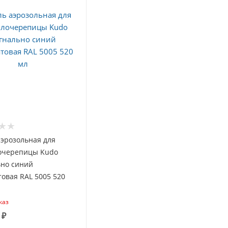
эрозольная для
очерепицы Kudo
ьно синий
овая RAL 5005 520
каз
₽