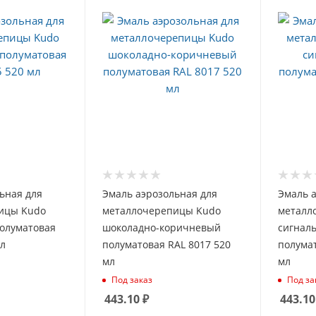
ьная для
Эмаль аэрозольная для
Эмаль а
ицы Kudo
металлочерепицы Kudo
металл
олуматовая
шоколадно-коричневый
сигнал
мл
полуматовая RAL 8017 520
полумат
мл
мл
Под заказ
Под за
443.10
₽
443.10