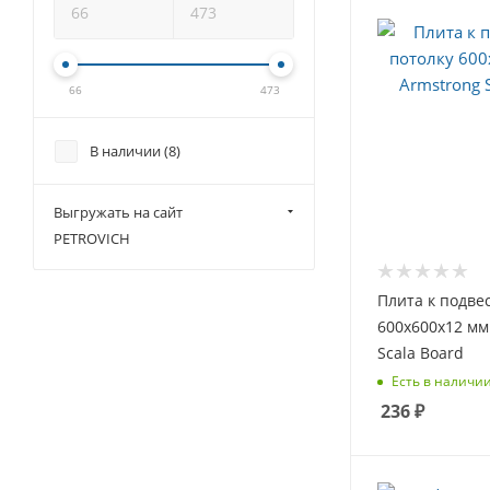
66
473
В наличии (
8
)
Выгружать на сайт
PETROVICH
Плита к подве
600х600х12 мм
Scala Board
Есть в наличии
236
₽