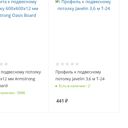
 подвесному потолку
Профиль к подвесному
х12 мм Armstrong
потолку Javelin 3,6 м Т-24
oard
Есть в наличии : 2
 наличии : 5046
441
₽