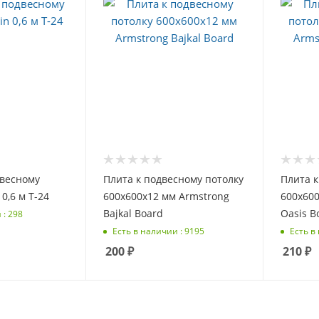
двесному
Плита к подвесному потолку
Плита к
 0,6 м Т-24
600х600х12 мм Armstrong
600х600
Bajkal Board
Oasis B
 : 298
Есть в наличии : 9195
Есть в
200
₽
210
₽