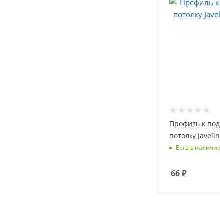
Профиль к по
потолку Javelin
Есть в наличии
66
₽